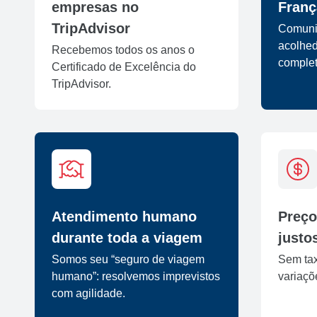
empresas no
Franç
TripAdvisor
Comunic
acolhed
Recebemos todos os anos o
complet
Certificado de Excelência do
TripAdvisor.
Atendimento humano
Preço
durante toda a viagem
justo
Somos seu “seguro de viagem
Sem ta
humano”: resolvemos imprevistos
variaçõ
com agilidade.