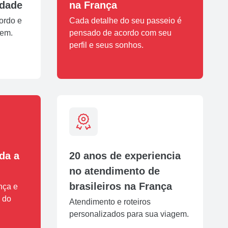
idade
na França
bordo e
Cada detalhe do seu passeio é
gem.
pensado de acordo com seu
perfil e seus sonhos.
da a
20 anos de experiencia
no atendimento de
brasileiros na França
nça e
 do
Atendimento e roteiros
personalizados para sua viagem.