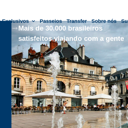
s Exclusivos
Passeios
Transfer
Sobre nós
Su
Mais de 30.000 brasileiros
satisfeitos viajando com a gente