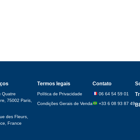
ços
Termos legais
Contato
S
u Quatre
Política de Privacidade
06 64 54 59 01
T
e, 75002 Paris,
Condições Gerais de Venda
+33 6 08 93 87 49
B
ue des Fleurs,
ce, France