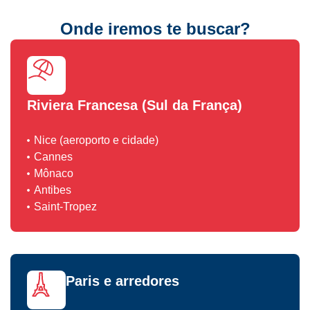
Onde iremos te buscar?
Riviera Francesa (Sul da França)
Nice (aeroporto e cidade)
Cannes
Mônaco
Antibes
Saint-Tropez
Paris e arredores