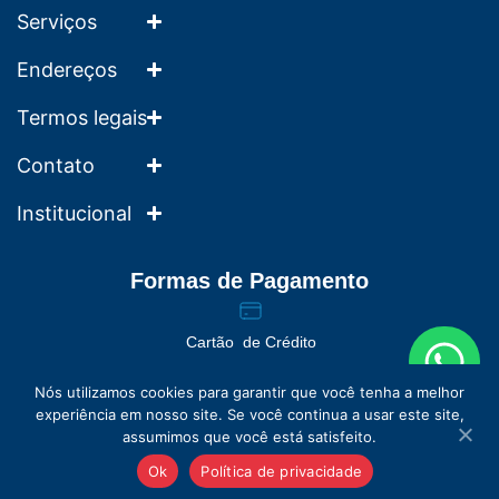
Serviços
Endereços
Termos legais
Contato
Institucional
Formas de Pagamento
Cartão de Crédito
Nós utilizamos cookies para garantir que você tenha a melhor
experiência em nosso site. Se você continua a usar este site,
assumimos que você está satisfeito.
Valores sob consulta
© França Entre Amigos | Direitos Reservados
Ok
Política de privacidade