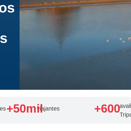
ios
os
+
50
mil
+
600
aval
des
viajantes
Trip