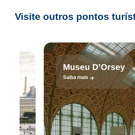
Visite outros pontos turí
Museu D’Orsey
Saiba mais