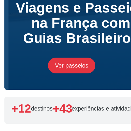
Viagens e Passe
na França com
Guias Brasileir
Ver passeios
+
12
+
43
destinos
experiências e ativida