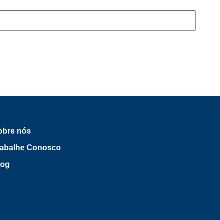
obre nós
rabalhe Conosco
log