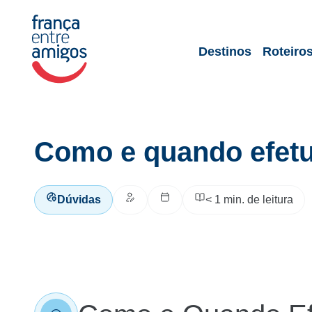
Destinos
Roteiro
Como e quando efetu
Dúvidas
< 1
min. de leitura