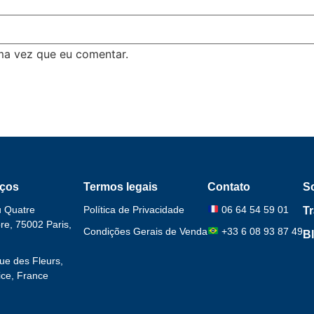
ma vez que eu comentar.
ços
Termos legais
Contato
S
u Quatre
Política de Privacidade
06 64 54 59 01
T
e, 75002 Paris,
Condições Gerais de Venda
+33 6 08 93 87 49
B
ue des Fleurs,
ce, France