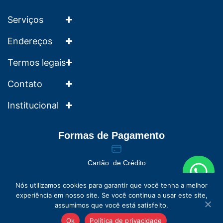
Serviços
Endereços
Termos legais
Contato
Institucional
Formas de Pagamento
Cartão de Crédito
Nós utilizamos cookies para garantir que você tenha a melhor
experiência em nosso site. Se você continua a usar este site,
assumimos que você está satisfeito.
Valores sob consulta
© França Entre Amigos | Direitos Reservados
Ok
Política de privacidade