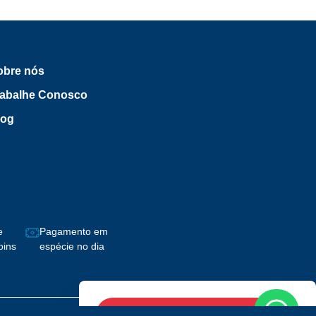
obre nós
rabalhe Conosco
log
e
Pagamento em
oins
espécie no dia
Valores sob consulta