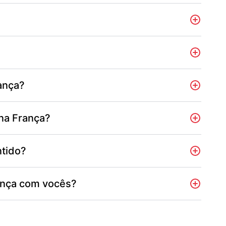
rança?
na França?
ntido?
ança com vocês?