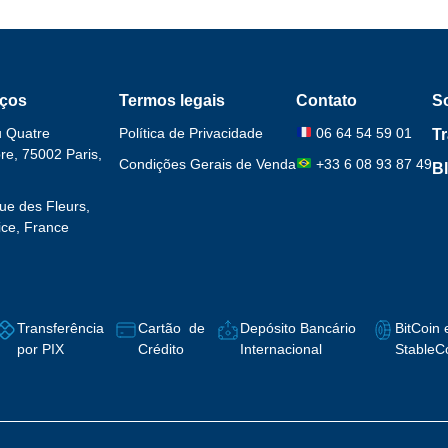
ços
Termos legais
Contato
S
u Quatre
Política de Privacidade
06 64 54 59 01
T
e, 75002 Paris,
Condições Gerais de Venda
+33 6 08 93 87 49
B
ue des Fleurs,
ce, France
Transferência
Cartão de
Depósito Bancário
BitCoin 
por PIX
Crédito
Internacional
StableC